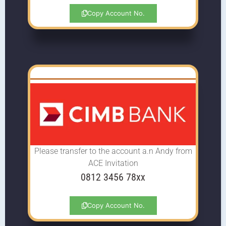
Copy Account No.
Please transfer to the account
a.n Andy from
ACE Invitation
0812 3456 78xx
Copy Account No.