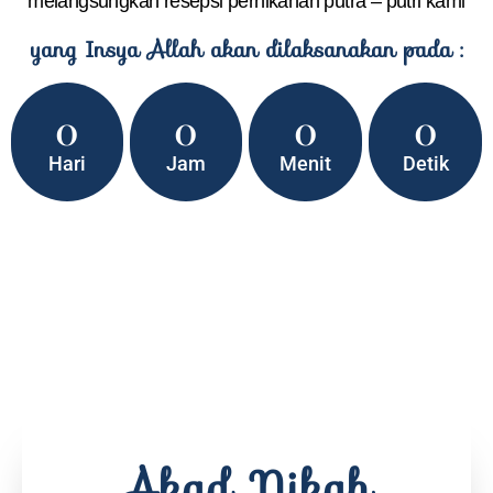
melangsungkan resepsi pernikahan putra – putri kami
yang Insya Allah akan dilaksanakan pada :
0
0
0
0
Hari
Jam
Menit
Detik
Akad Nikah